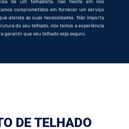
cisa de um telhadista, não hesite em nos
stamos comprometidos em fornecer um serviço
que atenda às suas necessidades. Não importa
trutura do seu telhado, nós temos a experiência
a garantir que seu telhado seja seguro.
O DE TELHADO