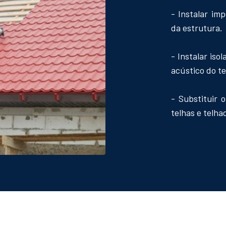
- Instalar im
da estrutura.
- Instalar is
acústico do t
- Substituir 
telhas e telha