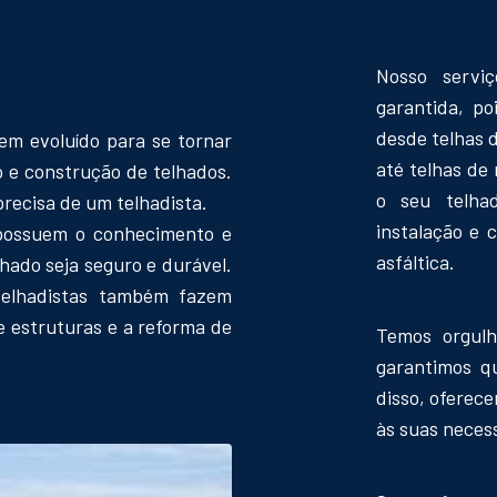
Nosso serviç
garantida, po
desde telhas d
tem evoluído para se tornar
até telhas de
 e construção de telhados.
o seu telha
precisa de um telhadista.
instalação e 
 possuem o conhecimento e
asfáltica.
lhado seja seguro e durável.
 telhadistas também fazem
e estruturas e a reforma de
Temos orgulh
garantimos q
disso, oferec
às suas neces