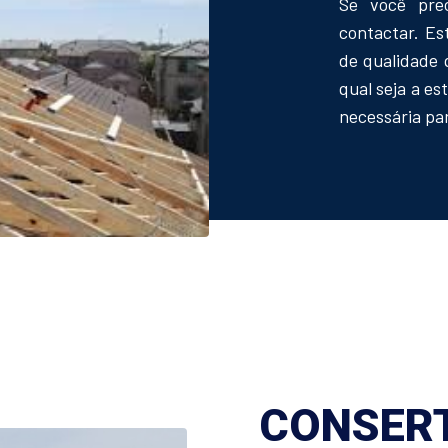
Se você pre
contactar. E
de qualidade 
qual seja a es
necessária par
CONSERT