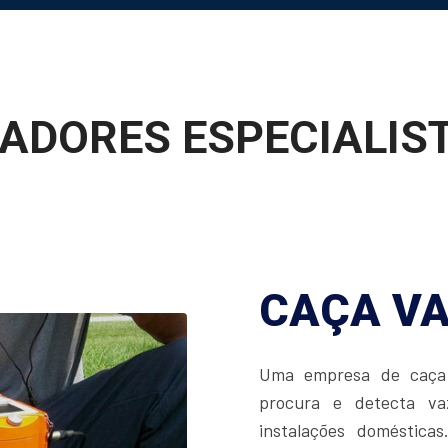
ADORES ESPECIALIST
CAÇA V
Uma empresa de caça 
procura e detecta v
instalações doméstica