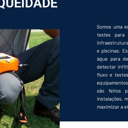
QUEIDADE
Somos uma em
testes para
infraestrutura
e piscinas. E
água para de
detectar infi
fluxo e teste
equipamentos 
são feitos p
instalações, m
maximizar a ef